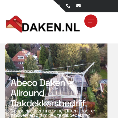
Abeco Daken –
Allround
Dakdekkersbedrijf
Gespecialiseerd in pannendaken, lood- en
zinkwerk en bitumineuze dakbedekking.