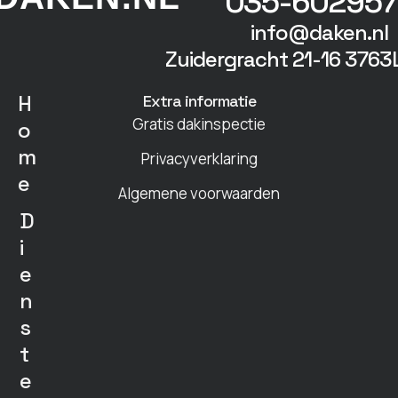
035-602957
info@daken.nl
Zuidergracht 21-16 3763
H
Extra informatie
Gratis dakinspectie
o
m
Privacyverklaring
e
Algemene voorwaarden
D
i
e
n
s
t
e