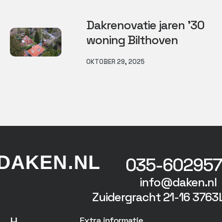
Dakrenovatie jaren ’30
woning Bilthoven
OKTOBER 29, 2025
DAKEN.NL
035-602957
info@daken.nl
Zuidergracht 21-16 3763
H
Extra informatie